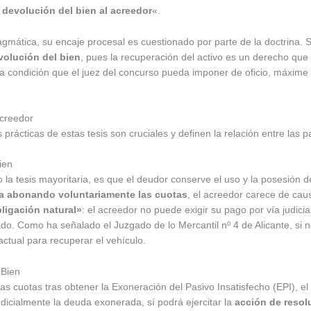
devolución del bien al acreedor
«.
gmática, su encaje procesal es cuestionado por parte de la doctrina
volución del bien
, pues la recuperación del activo es un derecho que 
a condición que el juez del concurso pueda imponer de oficio, máxime
Acreedor
s prácticas de estas tesis son cruciales y definen la relación entre las 
ien
la tesis mayoritaria, es que el deudor conserve el uso y la posesión d
a abonando voluntariamente las cuotas
, el acreedor carece de caus
ligación natural»
: el acreedor no puede exigir su pago por vía judici
o. Como ha señalado el Juzgado de lo Mercantil nº 4 de Alicante, si no
actual para recuperar el vehículo.
 Bien
r las cuotas tras obtener la Exoneración del Pasivo Insatisfecho (EPI)
udicialmente la deuda exonerada, sí podrá ejercitar la
acción de resol