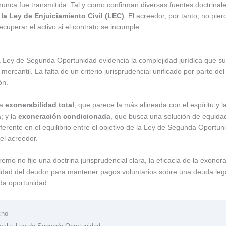
unca fue transmitida. Tal y como confirman diversas fuentes doctrinales
e la Ley de Enjuiciamiento Civil (LEC)
. El acreedor, por tanto, no pie
cuperar el activo si el contrato se incumple.
a Ley de Segunda Oportunidad evidencia la complejidad jurídica que sur
o mercantil. La falta de un criterio jurisprudencial unificado por parte
ón.
la
exonerabilidad total
, que parece la más alineada con el espíritu y l
a; y la
exoneración condicionada
, que busca una solución de equidad
erente en el equilibrio entre el objetivo de la Ley de Segunda Oportun
el acreedor.
premo no fije una doctrina jurisprudencial clara, la eficacia de la exo
pacidad del deudor para mantener pagos voluntarios sobre una deuda le
nda oportunidad.
cho