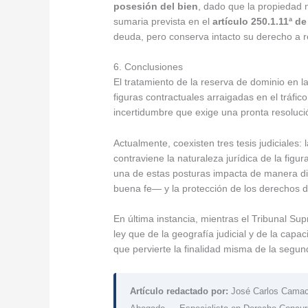
posesión del bien
, dado que la propiedad n
sumaria prevista en el
artículo 250.1.11ª d
deuda, pero conserva intacto su derecho a re
6. Conclusiones
El tratamiento de la reserva de dominio en l
figuras contractuales arraigadas en el tráfic
incertidumbre que exige una pronta resoluci
Actualmente, coexisten tres tesis judiciales: 
contraviene la naturaleza jurídica de la figur
una de estas posturas impacta de manera dif
buena fe— y la protección de los derechos d
En última instancia, mientras el Tribunal Su
ley que de la geografía judicial y de la ca
que pervierte la finalidad misma de la segu
Artículo redactado por:
José Carlos Cama