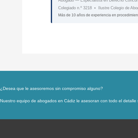
Abogado
— Especialista en Derecho Concur
Colegiado n.º
3218
•
Ilustre Colegio de Ab
Más de 10 años de experiencia en procedimient
¿Desea que le asesoremos sin compromiso alguno?
Nuestro equipo de abogados en Cádiz le asesoran con todo el detalle s