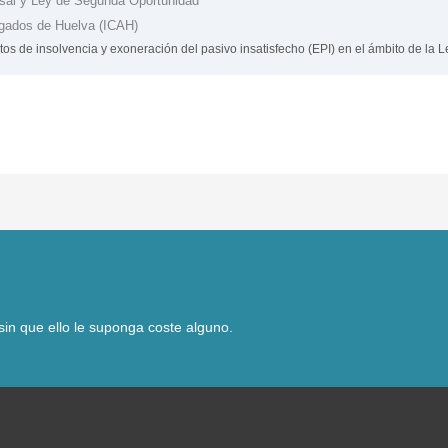
sal y Ley de Segunda Oportunidad
ogados de Huelva (ICAH)
os de insolvencia y exoneración del pasivo insatisfecho (EPI) en el ámbito de la
in que ello le suponga coste alguno.