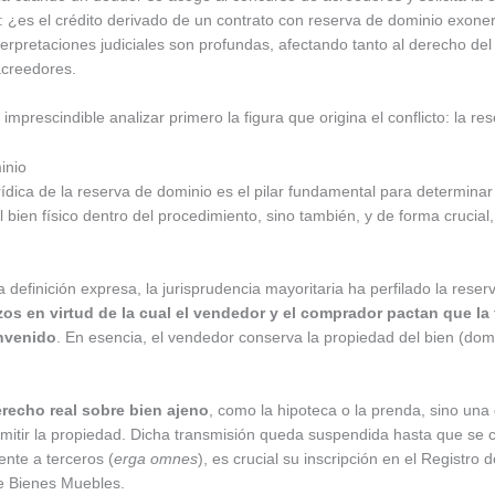
s: ¿es el crédito derivado de un contrato con reserva de dominio exon
terpretaciones judiciales son profundas, afectando tanto al derecho del
acreedores.
mprescindible analizar primero la figura que origina el conflicto: la re
inio
ídica de la reserva de dominio es el pilar fundamental para determinar
l bien físico dentro del procedimiento, sino también, y de forma crucial
 definición expresa, la jurisprudencia mayoritaria ha perfilado la res
zos en virtud de la cual el vendedor y el comprador pactan que la
onvenido
. En esencia, el vendedor conserva la propiedad del bien (dom
recho real sobre bien ajeno
, como la hipoteca o la prenda, sino una
nsmitir la propiedad. Dicha transmisión queda suspendida hasta que se c
ente a terceros (
erga omnes
), es crucial su inscripción en el Registr
de Bienes Muebles.