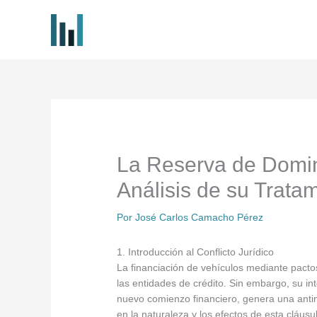
Ir
al
contenido
La Reserva de Domini
Análisis de su Trata
Por
José Carlos Camacho Pérez
1. Introducción al Conflicto Jurídico
La financiación de vehículos mediante pacto
las entidades de crédito. Sin embargo, su i
nuevo comienzo financiero, genera una antino
en la naturaleza y los efectos de esta cláus