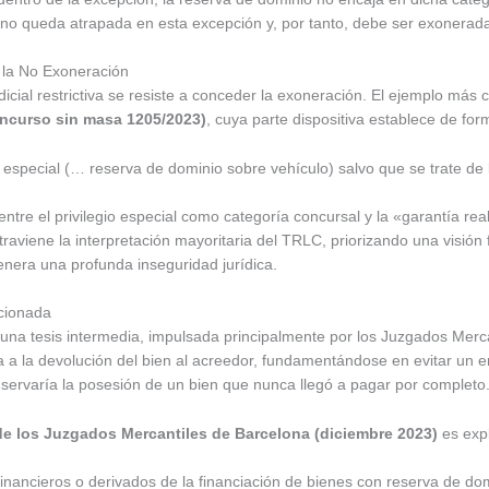
a no queda atrapada en esta excepción y, por tanto, debe ser exonerad
de la No Exoneración
icial restrictiva se resiste a conceder la exoneración. El ejemplo más c
oncurso sin masa 1205/2023)
, cuya parte dispositiva establece de for
o especial (… reserva de dominio sobre vehículo) salvo que se trate de
 entre el privilegio especial como categoría concursal y la «garantía rea
raviene la interpretación mayoritaria del TRLC, priorizando una visión f
 genera una profunda inseguridad jurídica.
icionada
 una tesis intermedia, impulsada principalmente por los Juzgados Merc
na a la devolución del bien al acreedor, fundamentándose en evitar un 
nservaría la posesión de un bien que nunca llegó a pagar por completo
 de los Juzgados Mercantiles de Barcelona (diciembre 2023)
es expl
inancieros o derivados de la financiación de bienes con reserva de dom