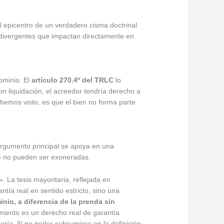
l epicentro de un verdadero cisma doctrinal
nes divergentes que impactan directamente en
ominio. El
artículo 270.4º del TRLC
lo
con liquidación, el acreedor tendría derecho a
 hemos visto, es que el bien no forma parte
 argumento principal se apoya en una
e no pueden ser exoneradas.
. La tesis mayoritaria, reflejada en
tía real en sentido estricto, sino una
inio, a diferencia de la prenda sin
miento es un derecho real de garantía
oría. Al no poder subsumirse en la definición