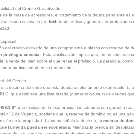
rabilidad del Crédito Garantizado
ce de la masa de acreedores, el tratamiento de la deuda pendiente es e
ncial unificado socava la predictibilidad jurídica y genera interpretacio
nidad».
 Especial
ción del crédito derivado de una compraventa a plazos con reserva de d
n privilegio especial
. Esta clasificación implica que, en un concurso 
e la venta del bien sobre el que recae el privilegio. La paradoja, como
rimera particularidad en su tratamiento.
ad del Crédito
tre la doctrina defiende que esta deuda es plenamente exonerable. El
 TRLC
, que establece una lista tasada (
numerus clausus
) de deudas qu
 489.1.8º
, que excluye de la exoneración las «deudas con garantía real»
il nº 2 de Valencia, sostiene que la reserva de dominio no es una garan
misión de la propiedad. Tal como señala la doctrina,
la reserva de dom
 que la deuda pueda ser exonerada
. Mientras la prenda sin desplaza
e dentro de la excepción, la reserva de dominio no encaja en dicha categ