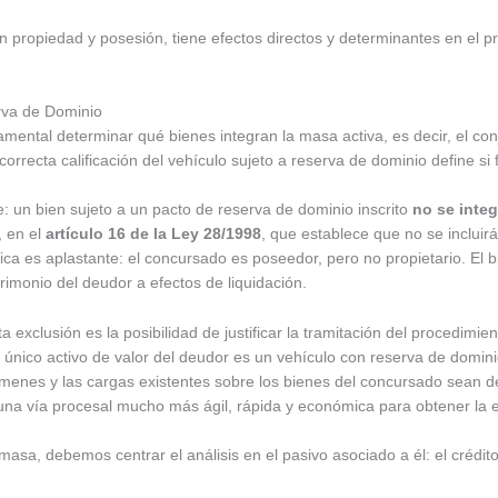
an propiedad y posesión, tiene efectos directos y determinantes en el 
rva de Dominio
mental determinar qué bienes integran la masa activa, es decir, el con
correcta calificación del vehículo sujeto a reserva de dominio define s
: un bien sujeto a un pacto de reserva de dominio inscrito
no se integ
, en el
artículo 16 de la Ley 28/1998
, que establece que no se inclui
gica es aplastante: el concursado es poseedor, pero no propietario. El 
trimonio del deudor a efectos de liquidación.
a exclusión es la posibilidad de justificar la tramitación del procedimi
el único activo de valor del deudor es un vehículo con reserva de domi
ámenes y las cargas existentes sobre los bienes del concursado sean de
una vía procesal mucho más ágil, rápida y económica para obtener la 
masa, debemos centrar el análisis en el pasivo asociado a él: el crédi