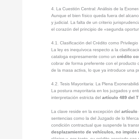
4. La Cuestión Central: Análisis de la Exone
Aunque el bien físico queda fuera del alcan
y judicial. La falta de un criterio jurisprude
el corazón del principio de «segunda oportu
4.1. Clasificación del Crédito como Privilegio
La ley es inequívoca respecto a la clasifica
cataloga expresamente como un
crédito co
cobrar de forma preferente con el producto d
de la masa activa, lo que ya introduce una p
4.2. Tesis Mayoritaria: La Plena Exonerabilid
La postura mayoritaria en los juzgados y en
interpretación estricta del
artículo 489 del
La clave reside en la excepción del
artículo
sentencias como la del Juzgado de lo Mercant
condición contractual que suspende la trans
desplazamiento de vehículos, no impide
clásico y, por tanto, su crédito asociado ca